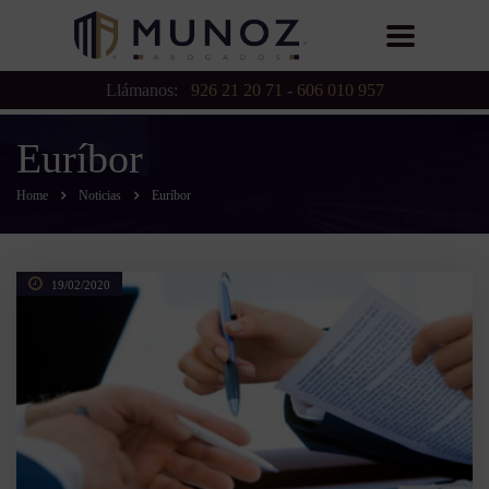
Llámanos:
926 21 20 71
-
606 010 957
Euríbor
Home
Noticias
Euríbor
19/02/2020