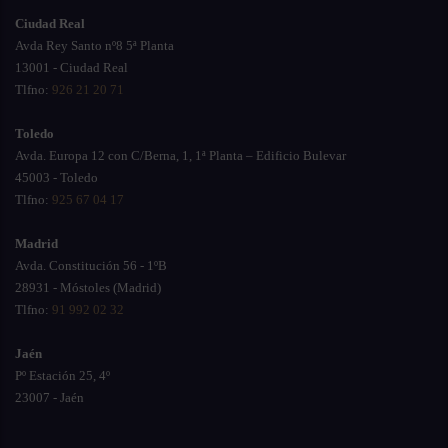
Ciudad Real
Avda Rey Santo nº8 5ª Planta
13001 - Ciudad Real
Tlfno:
926 21 20 71
Toledo
Avda. Europa 12 con C/Berna, 1, 1ª Planta – Edificio Bulevar
45003 - Toledo
Tlfno:
925 67 04 17
Madrid
Avda. Constitución 56 - 1ºB
28931 - Móstoles (Madrid)
Tlfno:
91 992 02 32
Jaén
Pº Estación 25, 4º
23007 - Jaén