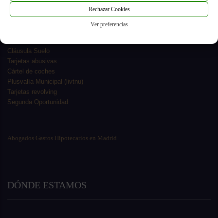
Rechazar Cookies
Hipoteca Multidivisa
Herencias y Sucesiones
Ver preferencias
Derecho Bancario Financiero
Ejecuciones Hipotecarias
Cláusula Suelo
Tarjetas abusivas
Cártel de coches
Plusvalía Municipal (livtnu)
Tarjetas revolving
Segunda Oportunidad
Abogados Gastos Hipotecarios en Madrid
DÓNDE ESTAMOS