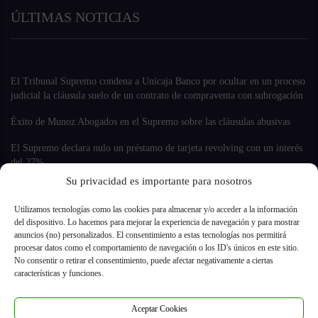
ÚLTIMAS NOTICIAS
El Tribunal Supremo condena a Unicaja Banco por ocultar en un proceso
judicial la cláusula suelo de un contrato de compraventa con subrogación
Éxito de Munoz Abogados en el Supremo sobre las cláusulas abusivas
El Supremo declara nulo un préstamo de tarjeta revolving con un interés
del 27%
Su privacidad es importante para nosotros
Utilizamos tecnologías como las cookies para almacenar y/o acceder a la información
del dispositivo. Lo hacemos para mejorar la experiencia de navegación y para mostrar
anuncios (no) personalizados. El consentimiento a estas tecnologías nos permitirá
NUESTROS SERVICIOS
procesar datos como el comportamiento de navegación o los ID's únicos en este sitio.
No consentir o retirar el consentimiento, puede afectar negativamente a ciertas
características y funciones.
Gastos Hipotecarios
Aceptar Cookies
Reclamación IRPH