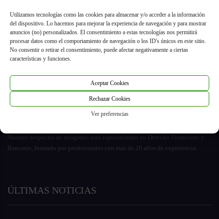
hipotecarios cada cuatro horas
Utilizamos tecnologías como las cookies para almacenar y/o acceder a la información
del dispositivo. Lo hacemos para mejorar la experiencia de navegación y para mostrar
anuncios (no) personalizados. El consentimiento a estas tecnologías nos permitirá
procesar datos como el comportamiento de navegación o los ID's únicos en este sitio.
No consentir o retirar el consentimiento, puede afectar negativamente a ciertas
características y funciones.
Aceptar Cookies
Rechazar Cookies
Ver preferencias
Nuestro despacho de abogados está especializado en Derecho Financiero y
Bancario, formado por profesionales con más de 20 años de experiencia.
ÚLTIMAS NOTICIAS