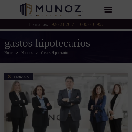
Llámanos:
926 21 20 71
-
606 010 957
gastos hipotecarios
Home
Noticias
Gastos Hipotecarios
14/06/2022