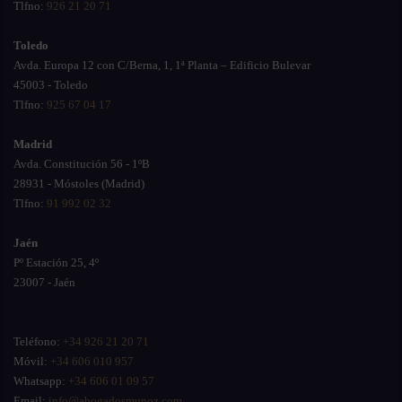
Tlfno:
926 21 20 71
Toledo
Avda. Europa 12 con C/Berna, 1, 1ª Planta – Edificio Bulevar
45003 - Toledo
Tlfno:
925 67 04 17
Madrid
Avda. Constitución 56 - 1ºB
28931 - Móstoles (Madrid)
Tlfno:
91 992 02 32
Jaén
Pº Estación 25, 4º
23007 - Jaén
Teléfono:
+34 926 21 20 71
Móvil:
+34 606 010 957
Whatsapp:
+34 606 01 09 57
Email:
info@abogadosmunoz.com