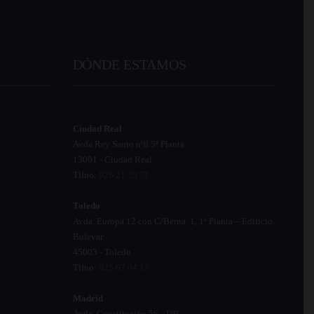
DÓNDE ESTAMOS
Ciudad Real
Avda Rey Santo nº8 5ª Planta
13001 - Ciudad Real
Tlfno:
926 21 20 71
Toledo
Avda. Europa 12 con C/Berna, 1, 1ª Planta – Edificio
Bulevar
45003 - Toledo
Tlfno:
925 67 04 17
Madrid
Avda. Constitución 56 - 1ºB