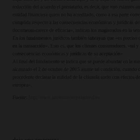
redacción del acuerdo el prestatario, es decir, que «no estamos 
entidad financiera quien no ha acreditado, como a esa parte cor
cumplida respecto a las consecuencias económicas y jurídicas del 
documento carece de eficacia», indican los magistrados en la sen
En los fundamentos jurídicos también subrayan que «es preciso c
en la transacción». Esto es, que los clientes consumidores, «tal 
consecuencias económicas y jurídicas de su aceptación».
Al final del fundamento se indica que se puede abundar en la mis
alcanzado el 2 de octubre de 2015 asume tal condición, cuando dec
procedente declarar la nulidad de la cláusula suelo con efectos d
europea».
Fuente:
http://www.latribunadeciudadreal.es
deja una respuesta