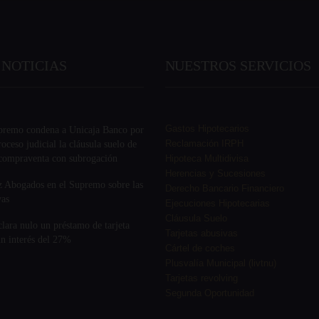
 NOTICIAS
NUESTROS SERVICIOS
Gastos Hipotecarios
premo condena a Unicaja Banco por
Reclamación IRPH
oceso judicial la cláusula suelo de
 compraventa con subrogación
Hipoteca Multidivisa
Herencias y Sucesiones
 Abogados en el Supremo sobre las
Derecho Bancario Financiero
vas
Ejecuciones Hipotecarias
Cláusula Suelo
ara nulo un préstamo de tarjeta
Tarjetas abusivas
n interés del 27%
Cártel de coches
Plusvalía Municipal (livtnu)
Tarjetas revolving
Segunda Oportunidad