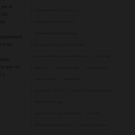
 por la
reclamaciones a los bancos
ción
tal
reclamaciones bancarias
reclamaciones hipotecarias
trasparencia
cer las
reclamaciones irph ciudad real
reclamaciones tarjetas revolving
revolving
uerdo
 lo que «es
sala civil
sentencia irph
sentencias ts
l y
sentencia tjue
separación
tarjetas de crédito
tarjetas de pago aplazado
tarjetas revolving
tarjetas revolving ciudad real
tolodo
tribunal constitucional
tribunal supremo