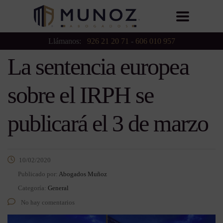
Llámanos:
926 21 20 71
-
606 010 957
La sentencia europea
sobre el IRPH se
publicará el 3 de marzo
10/02/2020
Publicado por:
Abogados Muñoz
Categoría:
General
No hay comentarios