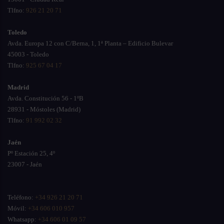
Tlfno:
926 21 20 71
Toledo
Avda. Europa 12 con C/Berna, 1, 1ª Planta – Edificio Bulevar
45003 - Toledo
Tlfno:
925 67 04 17
Madrid
Avda. Constitución 56 - 1ºB
28931 - Móstoles (Madrid)
Tlfno:
91 992 02 32
Jaén
Pº Estación 25, 4º
23007 - Jaén
Teléfono:
+34 926 21 20 71
Móvil:
+34 606 010 957
Whatsapp:
+34 606 01 09 57